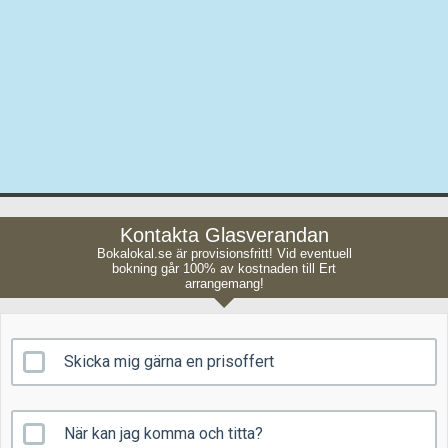
Kontakta Glasverandan
Bokalokal.se är provisionsfritt! Vid eventuell
bokning går 100% av kostnaden till Ert
arrangemang!
Skicka mig gärna en prisoffert
När kan jag komma och titta?