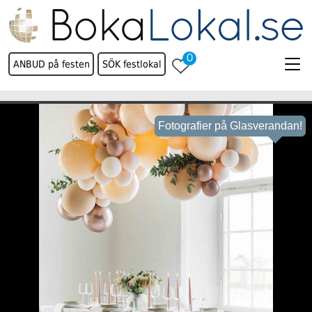
0
ANBUD på festen
SÖK festlokal
Fotografier på Glasverandan!