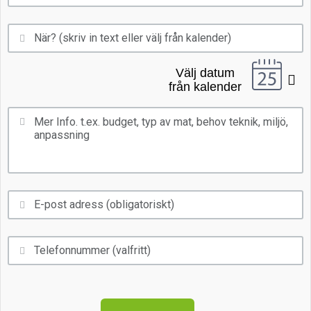
Välj datum
från kalender
Mån
Tis
Ons
Tor
Fre
Lör
Sön