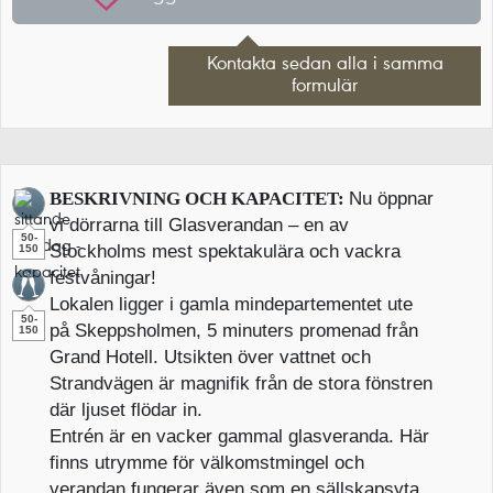
Kontakta sedan alla i samma
formulär
BESKRIVNING OCH KAPACITET:
Nu öppnar
vi dörrarna till Glasverandan – en av
50-
Stockholms mest spektakulära och vackra
150
festvåningar!
Lokalen ligger i gamla mindepartementet ute
50-
på Skeppsholmen, 5 minuters promenad från
150
Grand Hotell. Utsikten över vattnet och
Strandvägen är magnifik från de stora fönstren
där ljuset flödar in.
Entrén är en vacker gammal glasveranda. Här
finns utrymme för välkomstmingel och
verandan fungerar även som en sällskapsyta