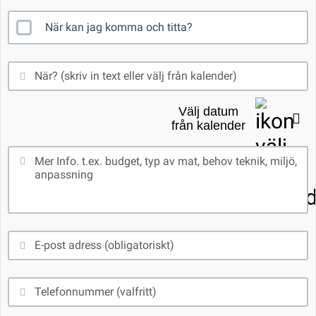
När kan jag komma och titta?
Välj datum
från kalender
Mån
Tis
Ons
Tor
Fre
Lör
Sön