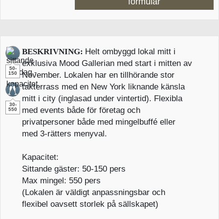
formulär
BESKRIVNING:
Helt ombyggd lokal mitt i
exklusiva Mood Gallerian med start i mitten av
50-
150
November. Lokalen har en tillhörande stor
takterrass med en New York liknande känsla
mitt i city (inglasad under vintertid). Flexibla
30-
med events både för företag och
550
privatpersoner både med mingelbuffé eller
med 3-rätters menyval.
Kapacitet:
Sittande gäster: 50-150 pers
Max mingel: 550 pers
(Lokalen är väldigt anpassningsbar och
flexibel oavsett storlek på sällskapet)