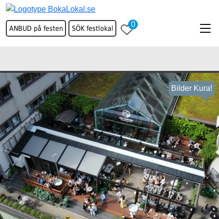
0
ANBUD på festen
SÖK festlokal
Bilder Kura!