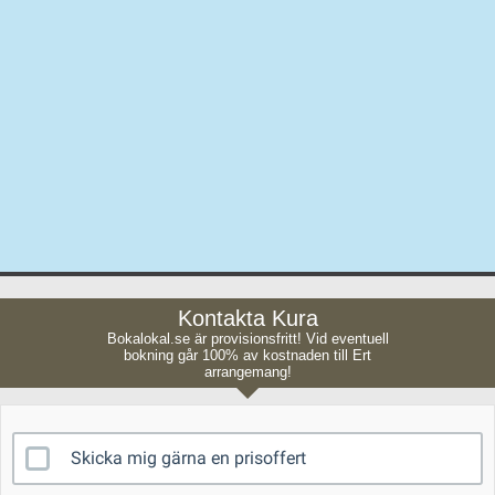
Kura
Kontakta Kura
Bokalokal.se är provisionsfritt! Vid eventuell
bokning går 100% av kostnaden till Ert
arrangemang!
Skicka mig gärna en prisoffert