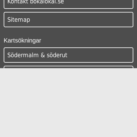
Kontakt bokalokal.se
Sitemap
Kartsökningar
Södermalm & söderut
Östermalm
Gamla Stan & Skeppsholmen
City & Norrmalm
Östermalm