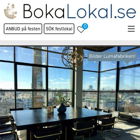
0
ANBUD på festen
SÖK festlokal
Bilder Lumafabriken!