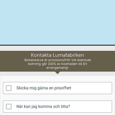
Kontakta Lumafabriken
Bokalokal.se är provisionsfritt! Vid eventuell
bokning går 100% av kostnaden till Ert
arrangemang!
Skicka mig gärna en prisoffert
När kan jag komma och titta?