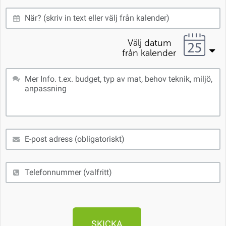
Välj datum
från kalender
Mån
Tis
Ons
Tor
Fre
Lör
Sön
SKICKA